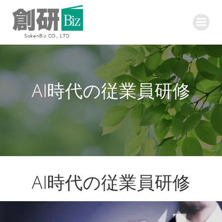
コ
ン
テ
ン
ツ
へ
ス
AI時代の従業員研修
キ
ッ
プ
AI時代の従業員研修