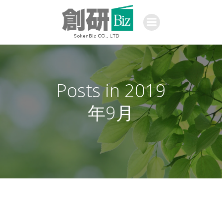
コ
ン
テ
ン
ツ
へ
ス
Posts in 2019
キ
ッ
年9月
プ