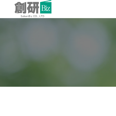
コ
ン
テ
ン
ツ
へ
ス
キ
ッ
プ