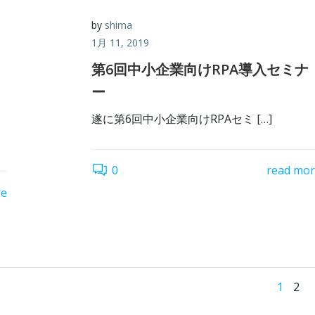
by
shima
1月 11, 2019
第6回中小企業向けRPA導入セミナ
ー
遂に第6回中小企業向けRPAセミ […]
0
read mo
re
Po
Page
Pag
1
2