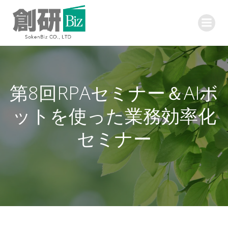
コ
ン
テ
ン
ツ
へ
ス
第8回RPAセミナー＆AIボ
キ
ッ
ットを使った業務効率化
プ
セミナー